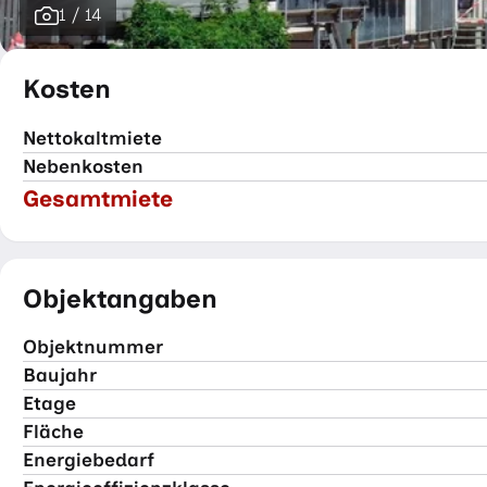
1 / 14
75.16 m²
3 Zimmer
Kosten
Nettokaltmiete
Nebenkosten
Gesamtmiete
Objektangaben
Objektnummer
Baujahr
Etage
Fläche
Energiebedarf