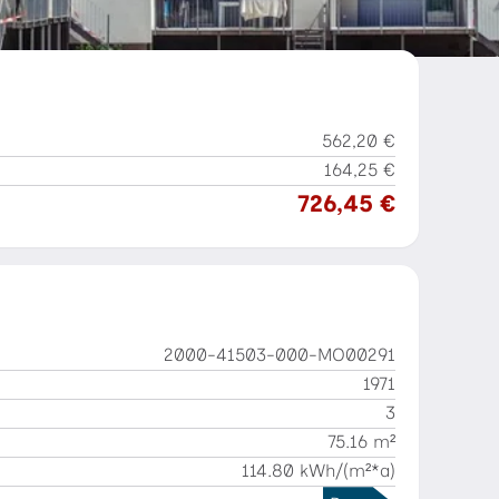
3
01.12.2025
562,20 €
164,25 €
726,45 €
2000-41503-000-MO00291
1971
3
75.16 m²
114.80 kWh/(m²*a)