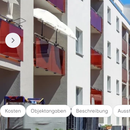
Inhalt auf dieser Seite
Kosten
Objektangaben
Beschreibung
Auss
Fläche
Zimmer