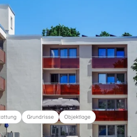
tattung
Grundrisse
Objektlage
Etage
Verfügbar ab