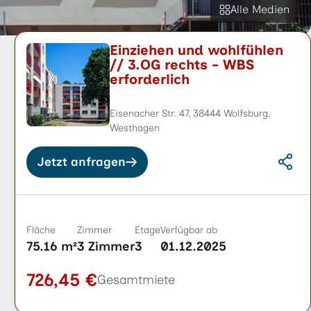
Alle Medien
Einziehen und wohlfühlen
// 3.OG rechts - WBS
erforderlich
Eisenacher Str. 47, 38444 Wolfsburg,
Westhagen
Jetzt anfragen
Fläche
Zimmer
Etage
Verfügbar ab
75.16 m²
3 Zimmer
3
01.12.2025
726,45 €
Gesamtmiete