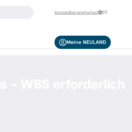
suchen
DE
Kontakt
Barrierefreiheit
e die Pfeiltasten nach oben und nach unten zur Navigation
Meine NEULAND
s - WBS erforderlich