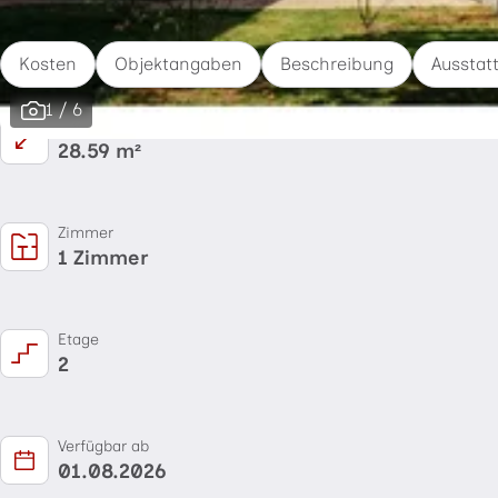
Inhalt auf dieser Seite
Kosten
Objektangaben
Beschreibung
Ausstat
1 / 6
Fläche
28.59 m²
Zimmer
1 Zimmer
Etage
2
Verfügbar ab
01.08.2026