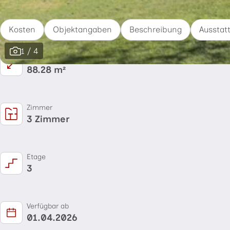
Inhalt auf dieser Seite
Kosten
Objektangaben
Beschreibung
Ausstat
1 / 4
Fläche
88.28 m²
Zimmer
3 Zimmer
Etage
3
Verfügbar ab
01.04.2026