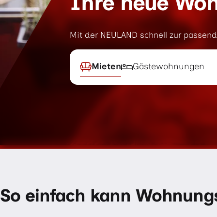
Ihre neue Woh
Mit der NEULAND schnell zur passen
Mieten
Gästewohnungen
Zum Ende vom Suchformular springen
Ende des Suchformulars
So einfach kann Wohnung