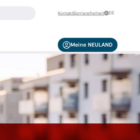
suchen
DE
Kontakt
Barrierefreiheit
e die Pfeiltasten nach oben und nach unten zur Navigation
Meine NEULAND