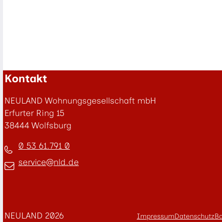
Kontakt
NEULAND Wohnungsgesellschaft mbH
Erfurter Ring 15
38444 Wolfsburg
0 53 61.791 0
service
nld
.de
"«@&
NEULAND 2026
Impressum
Datenschutz
Ba