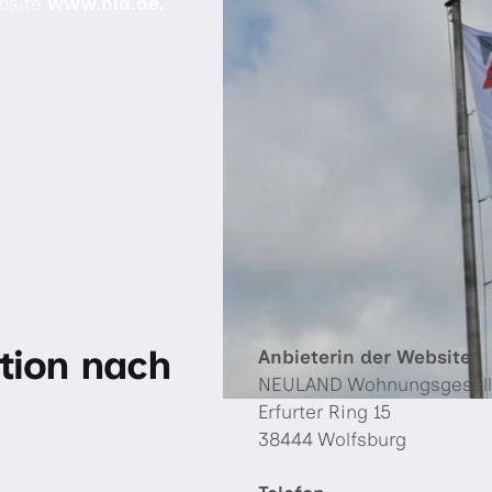
ebsite
www.nld.de.
tion nach
Anbieterin der Website
NEULAND Wohnungsgesell
Erfurter Ring 15
38444 Wolfsburg