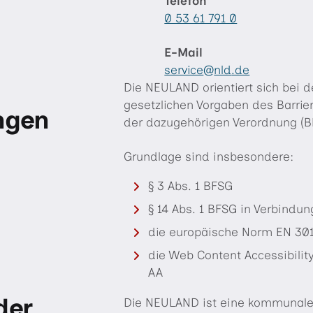
Telefon
0 53 61 791 0
E-Mail
service
nld
.de
"«@
Die NEULAND orientiert sich bei d
&
gesetzlichen Vorgaben des Barrie
ungen
der dazugehörigen Verordnung (B
Grundlage sind insbesondere:
§ 3 Abs. 1 BFSG
§ 14 Abs. 1 BFSG in Verbindun
die europäische Norm EN 30
die Web Content Accessibilit
AA
der
Die NEULAND ist eine kommunale