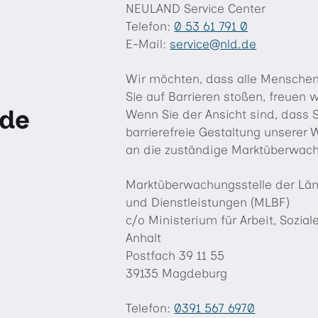
NEULAND Service Center
Telefon:
0 53 61 791 0
E-Mail:
service
nld
.de
"«@
&
Wir möchten, dass alle Menschen
Sie auf Barrieren stoßen, freuen 
rde
Wenn Sie der Ansicht sind, dass 
barrierefreie Gestaltung unserer 
an die zuständige Marktüberwa
Marktüberwachungsstelle der Länd
und Dienstleistungen (MLBF)
c/o Ministerium für Arbeit, Sozia
Anhalt
Postfach 39 11 55
39135 Magdeburg
Telefon:
0391 567 6970