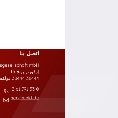
اتصل بنا
gesellschaft mbH
إرفورتر رينج 15
38444 38444 فولفسبورغ
0 53 61.791 0
servicenld.de