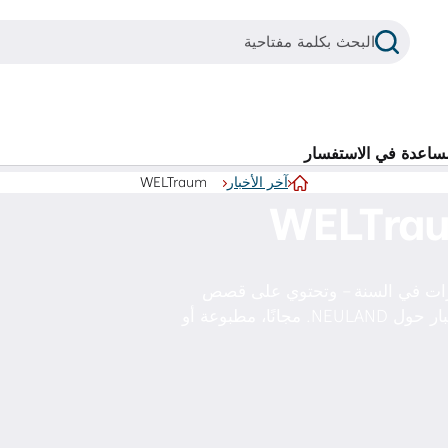
بحث
البحث بكلمة مفتاحية
عند توفر نتائج الإكمال التلقائي، استخدم مفاتيح الأسهم للأعلى والأسفل للتنقل ومفتاح Enter للاختيار. يمكن لمستخدمي الأجهزة 
عمليات بحث متكررة
ساعدة في الاستفسار
آخر الأخبار
WELTraum
شقق للإيجار في فولفسبورغ
الصفحة الرئيسية
إنشاء طلب بحث
شقق خالية من العوائق
لائنا WELTraum أربع مرات في السنة – وتحتوي على قصص
غرفة في شقة مشتركة
من فولفسبورغ، ونظرة على أحيائنا وأخبار حول NEULAND. مجانًا، مطبوعة أو
بوابة المستأجرين
تطبيق NEULAND