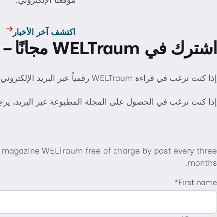
اكتشف آخر الأخبار
اشترك في WELTraum مجانًا – رقميًا أو عبر البريد
إذا كنت ترغب في قراءة WELTraum رقمياً عبر البريد الإلكتروني، ما عليك سوى التسجيل عبر هذا الرابط للاشتراك عبر الإنترنت:
إذا كنت ترغب في الحصول على المجلة المطبوعة عبر البريد، ير
r magazine WELTraum free of charge by post every three
months.
First name