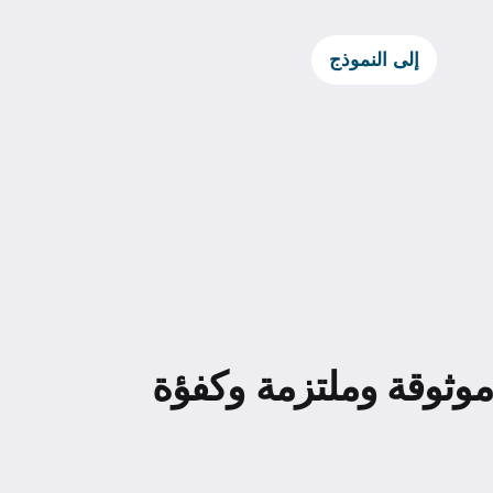
إلى النموذج
موثوقة وملتزمة وكفؤة