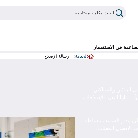
بحث
البحث بكلمة مفتاحية
عند توفر نتائج الإكمال التلقائي، استخدم مفاتيح الأسهم للأعلى والأسفل للتنقل ومفتاح Enter للاختيار. يمكن لمستخدمي الأجهزة 
عمليات بحث متكررة
ساعدة في الاستفسار
الخدمة
رسالة الإصلاح
شقق للإيجار في فولفسبورغ
الصفحة الرئيسية
إنشاء طلب بحث
شقق خالية من العوائق
ى البنائين والسباكين
غرفة في شقة مشتركة
90 حرفياً مدرباً تدريباً ممتازاً لتنفيذ الإصلاحات
بوابة المستأجرين
تطبيق NEULAND
ى مدار الساعة، ببساطة
 الاتصال المعتادة.