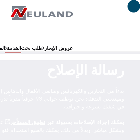
لانتقال إلى المحتوى الرئيسي
طلب بحث
الم
عروض الإيجار
الخدمة
رسالة الإصلاح
بدءاً من النجارين والكهربائيين وصانعي الأقفال والدهانين إل
ومهندسي التدفئة: نحن نوظف حوالي 
في شقتك بسرعة واحترافية.
يمكنك إجراء الإصلاحات بسهولة عبر
تطبيق المستأجر
عل
وبشكل مباشر. وبدلاً من ذلك، يمكنك بالطبع استخدام قنوات