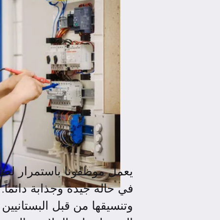
يعمل موظفونا باستمرار لض
في حالة جيدة وجذابة دائماً.
وتنسيقها من قبل البستانيين 