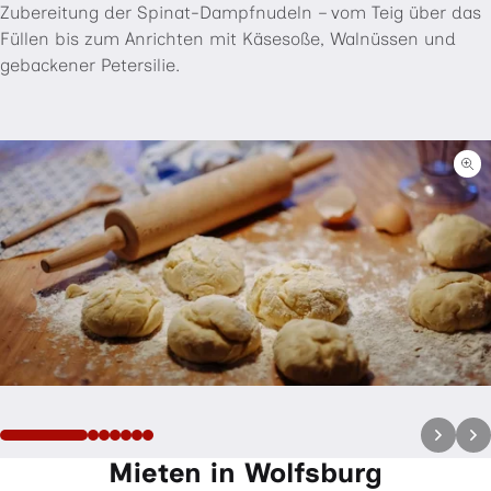
Zubereitung der Spinat-Dampfnudeln – vom Teig über das
Füllen bis zum Anrichten mit Käsesoße, Walnüssen und
gebackener Petersilie.
Springe zum Ende des Bild-Sliders
Ligh
Ende des Bild-Sliders
Mieten in Wolfsburg