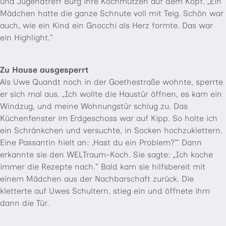
und Jugendtreff Burg ihre Kochmützen auf dem Kopf. „Ein
Mädchen hatte die ganze Schnute voll mit Teig. Schön war
auch, wie ein Kind ein Gnocchi als Herz formte. Das war
ein Highlight.“
Zu Hause ausgesperrt
Als Uwe Quandt noch in der Goethestraße wohnte, sperrte
er sich mal aus. „Ich wollte die Haustür öffnen, es kam ein
Windzug, und meine Wohnungstür schlug zu. Das
Küchenfenster im Erdgeschoss war auf Kipp. So holte ich
ein Schränkchen und versuchte, in Socken hochzuklettern.
Eine Passantin hielt an: ‚Hast du ein Problem?‘“ Dann
erkannte sie den WELTraum-Koch. Sie sagte: „Ich koche
immer die Rezepte nach.“ Bald kam sie hilfsbereit mit
einem Mädchen aus der Nachbarschaft zurück. Die
kletterte auf Uwes Schultern, stieg ein und öffnete ihm
dann die Tür.