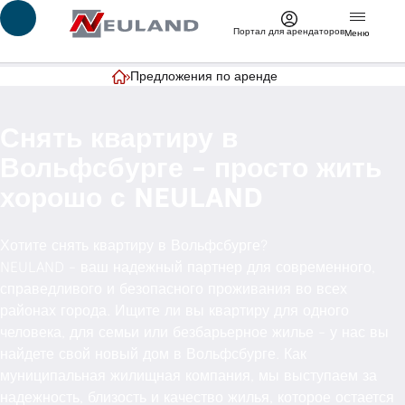
Перейти к основному содержимому
Портал для арендаторов
Меню
Предложения по аренде
Главная страница
Снять квартиру в
Вольфсбурге - просто жить
хорошо с NEULAND
Хотите снять квартиру в Вольфсбурге?
NEULAND - ваш надежный партнер для современного,
справедливого и безопасного проживания во всех
районах города. Ищите ли вы квартиру для одного
человека, для семьи или безбарьерное жилье - у нас вы
найдете свой новый дом в Вольфсбурге. Как
муниципальная жилищная компания, мы выступаем за
надежность, близость и качество жилья, которое остается