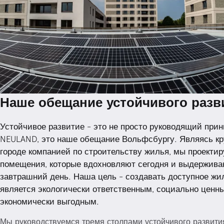
Наше обещание устойчивого разв
Skip tab navigation
Tab navigation end
Skip tab navigation
Tab navigation end
Устойчивое развитие - это не просто руководящий при
NEULAND, это наше обещание Вольфсбургу. Являясь к
городе компанией по строительству жилья, мы проекти
помещения, которые вдохновляют сегодня и выдержив
завтрашний день. Наша цель - создавать доступное жил
является экологически ответственным, социально ценн
экономически выгодным.
Мы руководствуемся тремя столпами устойчивого развити