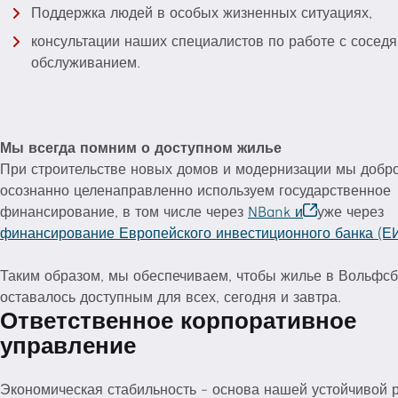
Поддержка людей в особых жизненных ситуациях,
консультации наших специалистов по работе с соседя
обслуживанием.
Мы всегда помним о доступном жилье
При строительстве новых домов и модернизации мы добр
осознанно целенаправленно используем государственное
финансирование, в том числе через
NBank и
уже через
финансирование Европейского инвестиционного банка (Е
Таким образом, мы обеспечиваем, чтобы жилье в Вольфсб
оставалось доступным для всех, сегодня и завтра.
Ответственное корпоративное
фондом NEULAND в Вольфсбурге
управление
Соседские встречи и места для встреч,
надежные рабочие места,
Экономическая стабильность - основа нашей устойчивой 