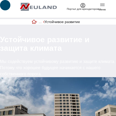
Перейти к основному содержимому
Портал для арендаторов
Меню
...
Устойчивое развитие
Главная страница
Устойчивое развитие и
защита климата
Мы содействуем устойчивому развитию и защите климата.
Потому что хорошее будущее начинается с нашего
собственного порога.