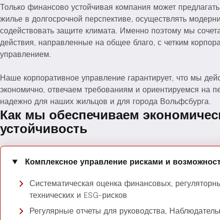
досуговые и образовательные программы для семей,
справедливое вознаграждение на основе коллективны
Только финансово устойчивая компания может предлагать
Финансовая поддержка социальных и культурных прое
региональное сотрудничество, например, с обществе
совместное принятие решений через производственн
жилье в долгосрочной перспективе, осуществлять модерн
работа фонда NEULAND,
организациями, фондами и образовательными учрежд
комитеты,
содействовать защите климата. Именно поэтому мы сочет
кооперативы, способствующие интеграции, образован
действия, направленные на общее благо, с четким корпо
здоровье и безопасность на рабочем месте,
занятости и участию в жизни общества,
управлением.
баланс между работой и личной жизнью, признанный 
инфраструктурные услуги, такие как молодежные цен
для компаний на северо-востоке Нижней Саксонии.
Наше корпоративное управление гарантирует, что мы дей
консультационные центры и аренда коммерческих пл
Непрерывное обучение и повышение квалификации, 
экономично, отвечаем требованиям и ориентируемся на пе
общественных организаций.
Диалоги между молодыми и пожилыми,
тренером IHK Lüneburg Wolfsburg
надежно для наших жильцов и для города Вольфсбурга.
участие в жизни общества социально незащищенных 
Как мы обеспечиваем экономиче
интеграции и толерантности,
устойчивость
приверженность делу в кварталах Вольфсбурга.
Комплексное управление рисками и возможнос
Систематическая оценка финансовых, регуляторн
Центральные проекты фонда NEULAND
технических и ESG-рисков
Сердце+Ухо - против одиночества в пожилом воз
Регулярные отчеты для руководства, Наблюдатель
Проект объединяет пожилых людей, живущих в уедине