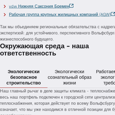
vdw Нижняя Саксония Бремен
Рабочая группа крупных жилищных компаний (AGW)
Так мы объединяем региональные обязательства с надрег
экспертизой: для устойчивого, перспективного Вольфсбург
жизнеспособного будущего.
Окружающая среда - наша
ответственность
Экологически
Экологически
Работаем
безопасное
сознательный образ
эколог
строительство
жизни
треб
Наш главный рычаг в деле защиты климата - теплоснабже
весь наш портфель подключен к городской сети централиз
теплоснабжения, которая действует по всему Вольфсбургу
означает, что мы уже находимся в отличной позиции для 