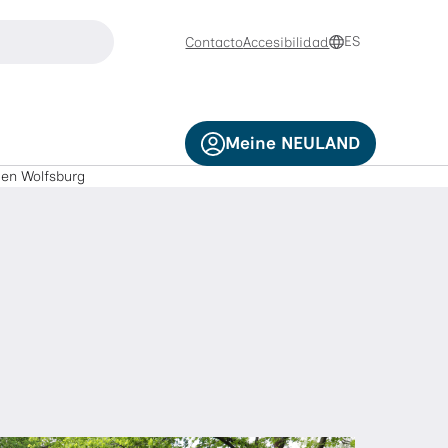
buscar
ES
Contacto
Accesibilidad
se las teclas de flecha arriba y abajo para navegar y la tec
Meine NEULAND
en Wolfsburg