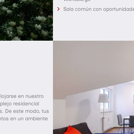
Sala común con oportunidades
lojarse en nuestro
plejo residencial
s. De este modo, tus
untos en un ambiente