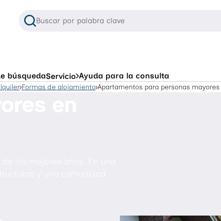
Buscar por palabra clave
Cuando hay resultados de autocompletado disponibles, u
Búsquedas frecuentes
 de búsqueda
Ayuda para la consulta
Servicio
lquiler
Formas de alojamiento
Apartamentos para personas mayores 
ores en
o
Apartamentos de alquiler en Wolfsburg
Crear orden de búsqueda
Apartamentos sin barreras arquitectónicas
Habitación compartida
 de los mejores años. En una
Portal para inquilinos
structuras y una comunidad
Aplicación NEULAND