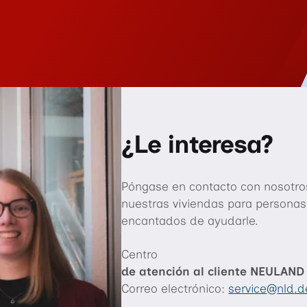
¿Le interesa?
Póngase en contacto con nosotr
nuestras viviendas para person
encantados de ayudarle.
Centro
de atención al cliente NEULAND
Correo electrónico:
service
nld
.d
"