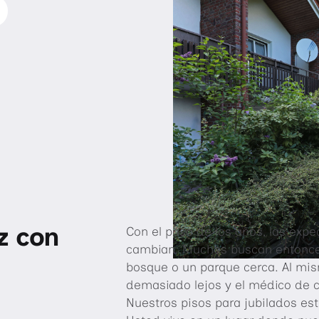
z con
Con el paso de los años, las expe
cambian. Muchos buscan entonces
bosque o un parque cerca. Al mi
demasiado lejos y el médico de c
Nuestros pisos para jubilados e