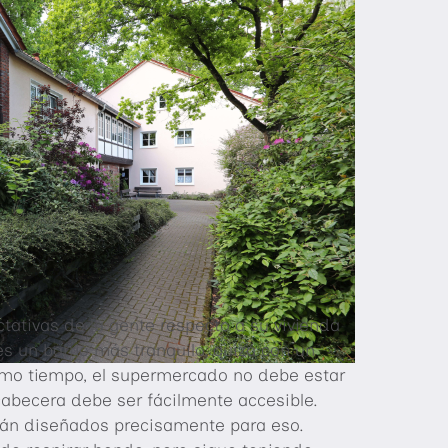
ctativas de la gente respecto a su vivienda
 un barrio más tranquilo, quizá con un
smo tiempo, el supermercado no debe estar
abecera debe ser fácilmente accesible.
stán diseñados precisamente para eso.