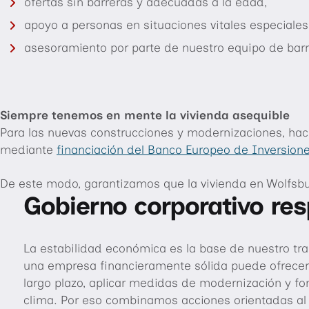
ofertas sin barreras y adecuadas a la edad,
apoyo a personas en situaciones vitales especiales
asesoramiento por parte de nuestro equipo de barri
Siempre tenemos en mente la vivienda asequible
Para las nuevas construcciones y modernizaciones, hace
mediante
financiación del Banco Europeo de Inversione
De este modo, garantizamos que la vivienda en Wolfsbu
Gobierno corporativo re
Fundación NEULAND Wolfsburg
Reuniones vecinales y lugares de encuentro,
empleos seguros,
La estabilidad económica es la base de nuestro tra
programas de ocio y educativos para familias,
una remuneración justa basada en convenios colect
el apoyo financiero a proyectos sociales y culturale
una empresa financieramente sólida puede ofrecer
cooperación regional, por ejemplo con organizacion
cogestión a través de comités y comités de empre
largo plazo, aplicar medidas de modernización y fo
la labor de la Fundación NEULAND,
salud y seguridad en el trabajo,
clima. Por eso combinamos acciones orientadas a