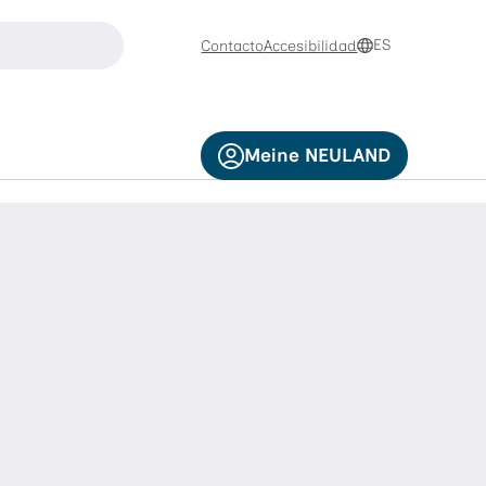
buscar
ES
Contacto
Accesibilidad
se las teclas de flecha arriba y abajo para navegar y la tec
Meine NEULAND