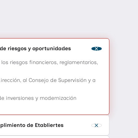
ja Sajonia.
merciales para organizaciones sociales.
de riesgos y oportunidades
los riesgos financieros, reglamentarios,
irección, al Consejo de Supervisión y a
 de inversiones y modernización
es y visitas regulares crean relaciones valiosas que
sociales, participen activamente y aporten sus ideas
plimiento de Etabliertes