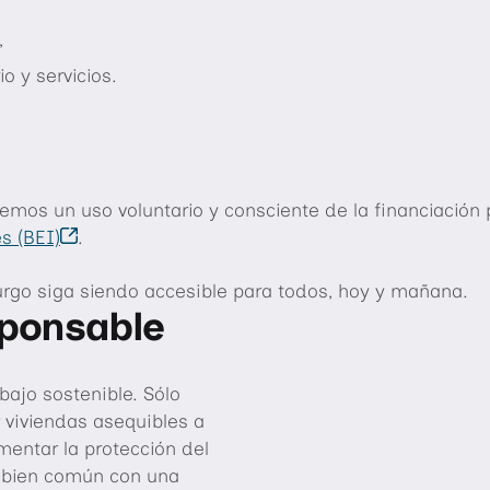
,
o y servicios.
mos un uso voluntario y consciente de la financiación 
s (BEI)
.
rgo siga siendo accesible para todos, hoy y mañana.
sponsable
bajo sostenible. Sólo
ivos,
s
 viviendas asequibles a
es sociales, fundaciones e instituciones educativas.
sa,
mentar la protección del
l bien común con una