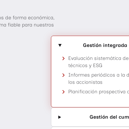
ación, el empleo y la participación,
da por el FaMi-Sigel para las empresas del noreste de Ba
, centros de asesoramiento y el alquiler de espacios co
do como formador TOP por la IHK Lüneburg Wolfsburg.
os de forma económica,
rma fiable para nuestros
 desfavorecidas,
Gestión integrada 
Evaluación sistemática de 
técnicos y ESG
Informes periódicos a la d
los accionistas
Planificación prospectiva
luidas con voluntarios comprometidos. Las conversacion
e vivir.
Apoya a los jóvenes para que asuman responsabilidades 
Gestión del cum