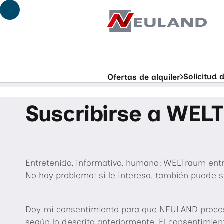
Ir al contenido principal
Solicitud
Ofertas de alquiler
Suscribirse a WEL
Entretenido, informativo, humano: WELTraum entr
No hay problema: si le interesa, también puede s
Doy mi consentimiento para que NEULAND procese 
según lo descrito anteriormente. El consentimien