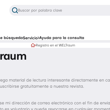
Buscar por palabra clave
Cuando hay resultados de autocompletado disponibles, u
Búsquedas frecuentes
 de búsqueda
Ayuda para la consulta
Servicio
Registro en el WELTraum
Apartamentos de alquiler en Wolfsburg
Página de inicio
Traum
Crear orden de búsqueda
Apartamentos sin barreras arquitectónicas
Habitación compartida
ega material de lectura interesante directamente en c
Portal para inquilinos
uscribirse gratuitamente a nuestra revista.
Aplicación NEULAND
mi dirección de correo electrónico con el fin de envia
to es voluntario y puede revocarse en cualquier momento