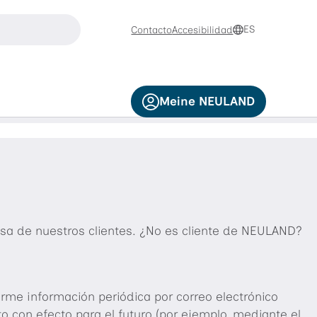
buscar
ES
Contacto
Accesibilidad
se las teclas de flecha arriba y abajo para navegar y la tec
Meine NEULAND
asa de nuestros clientes. ¿No es cliente de NEULAND?
rme información periódica por correo electrónico
 con efecto para el futuro (por ejemplo, mediante el