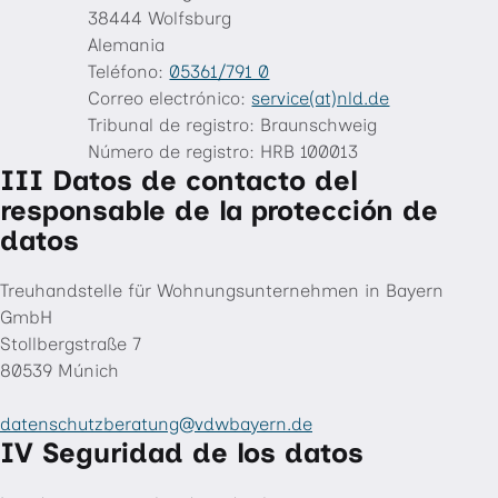
38444 Wolfsburg
Alemania
Teléfono:
05361/791 0
Correo electrónico:
service(at)nld.de
Tribunal de registro: Braunschweig
Número de registro: HRB 100013
III Datos de contacto del
responsable de la protección de
datos
Treuhandstelle für Wohnungsunternehmen in Bayern
GmbH
Stollbergstraße 7
80539 Múnich
datenschutzberatung
vdwbayern
.de
"«@
IV Seguridad de los datos
&