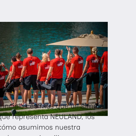
principios es más que un simple
que representa NEULAND, los
y cómo asumimos nuestra