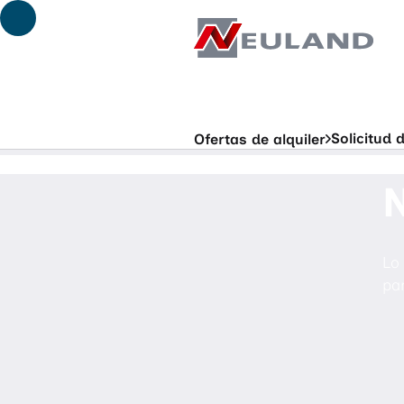
Ir al contenido principal
Solicitud
Ofertas de alquiler
N
Lo
pa