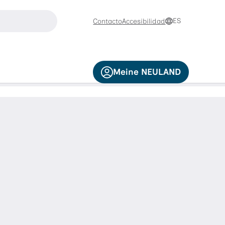
buscar
ES
Contacto
Accesibilidad
se las teclas de flecha arriba y abajo para navegar y la tec
Meine NEULAND